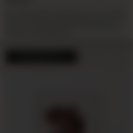
159,00 €
Der .1-Abdruck bildet das Rückgrat jeder Serie und bietet
einen überzeugenden Ausgangspunkt für den Vergleich
der .2- und .3-Abfüllungen. Gereift in amerikanischen
Whiskey- oder Bourbonfässern.
ENTDECKEN SIE 16.1