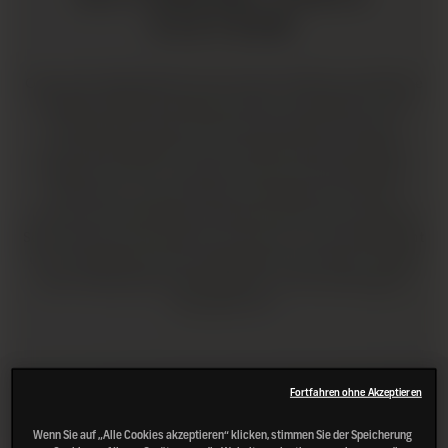
SIXTEEN
Octomore Single Malt hat seit seiner Einführung 2008 die
gängigen Whisky-Kriterien hinter sich gelassen. Fünf
Jahre gereift, stets extrem stark getorft und nahe
Fassstärke abgefüllt, hat Octomores überraschende
Eleganz uns dazu veranlasst, ihn als „Die Unmögliche
Gleichung“ zu bezeichnen. Ein Experiment, das die
Grenzen der Whiskyherstellung erweitert: Die neueste
Serie erforscht den Einfluss von Terroir, Fassmanagement
und Torfgehalt auf den endgültigen Geschmack – wobei
jeder Single Malt seinen eigenen, unverwechselbaren
Charakter hat.
Fortfahren ohne Akzeptieren
Wenn Sie auf „Alle Cookies akzeptieren“ klicken, stimmen Sie der Speicherung