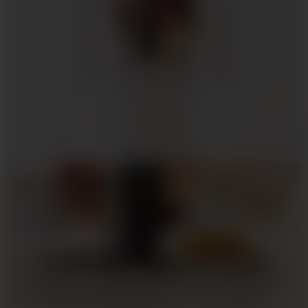
OCTOMORE 16.2
CASK ACED
179,00 €
Die .2-Variante bietet einen direkten Vergleich zur .1-
Variante. Sie verwendet dasselbe Gerstenmalz mit einem
anderen Reifungsprofil, hauptsächlich in europäischen
Wein- und/oder Cognacfässern.