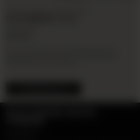
DISTILLERY EXKLUSIV
OCTOMORE 16.4
VIRGIN OAK
214,00 €
Der .4-Ausdruck erkundet den starken Einfluss von
jungfräulicher Eiche auf das extrem stark getorfte
Geschmacksprofil von Octomore.
ENTDECKEN SIE 16.4
IM OCTOMORE ARCHIV
STÖBERN