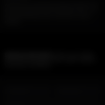
Wir laden Sie ein, in die Welt des Octomore einzutreten, und
über seine Geschichte und sein Vermächtnis zu lesen – von
den Veröffentlichungen letzten Jahres bis hin zu seinen
Anfängen.
SEIEN SIE DER ERSTE
, DER ALLES ÜBER
DIE BRUICHLADDICH DISTILLERY DIREKT
VON ISLAY ERFÄHRT.