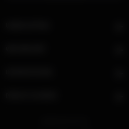
Ich bin damit einverstanden, per E-Mail Informationen über
Angebote, Dienstleistungen, Produkte und Veranstaltungen von
Bruichladdich Distillery zu erhalten. Die Daten werden in
Übereinstimmung mit unserer
Datenschutzrichtlinie
verarbeitet.
Sie können sich über den "Unsubscribe"-Link am Ende jeder
unserer E-Mail-Nachrichten vom E-Mail-Marketing abmelden.
AKTUELLER VERSANDORT
DEUTSCHLAND
UNSER AUFTRAG
Unsere Mission ist es den möglichst