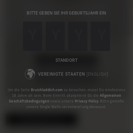
It looks like you are visiting our
BITTE GEBEN SIE IHR GEBURTSJAHR EIN
website from the United States.
You can switch to our US site to browse our single
malts, buy current releases online for delivery to the
United States, and explore the latest news.
OCTOMORE 16.3
ISLAY BARLEY, OCTOMORE FARM
TAKE ME TO THE US SITE
STANDORT
225,00 €
VEREINIGTE STAATEN
[ENGLISH]
Die .3-Variante ist ein Single Malt mit ultra genauer
STAY ON THE DE SITE
Herkunftsbezeichnung, der den Einfluss von Gerste, die
ausschließlich auf einem einzigen Feld der Octomore
Um die Seite
Bruichladdich.com
zu besuchen, musst Du mindestens
Farm auf Islay angebaut wird, aufzeigt.
18 Jahre alt sein. Beim Eintritt akzeptierst Du die
Allgemeinen
Geschäftsbedingungen
sowie unsere
Privacy Policy
. Bitte genieße
unsere Single Malts verantwortungsbewusst.
ENTDECKEN SIE 16.3