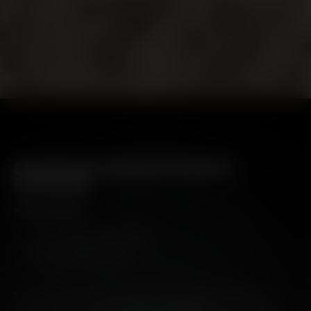
LANDWIRTE
ENTDECKE UNSERE PROJECT
RELEASES
+ THE REGENERATION PROJECT
+ THE BIODYNAMIC PROJECT
+ THE TERNARY PROJECT
Die Bruchladdich Project Reihe: Experimente in kleinen