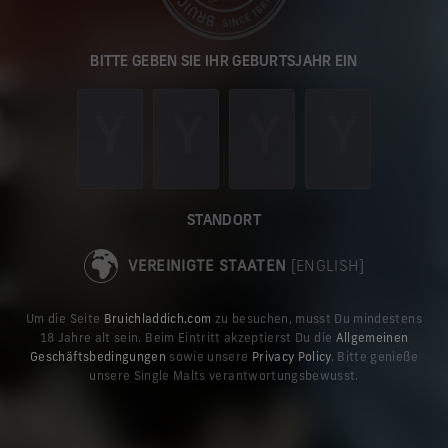
It looks like you are visiting our
BITTE GEBEN SIE IHR GEBURTSJAHR EIN
website from the United States.
You can switch to our US site to browse our single
malts, buy current releases online for delivery to the
United States, and explore the latest news.
TAKE ME TO THE US SITE
STANDORT
VEREINIGTE STAATEN
[ENGLISH]
STAY ON THE DE SITE
Um die Seite
Bruichladdich.com
zu besuchen, musst Du mindestens
18 Jahre alt sein. Beim Eintritt akzeptierst Du die
Allgemeinen
Geschäftsbedingungen
sowie unsere
Privacy Policy
. Bitte genieße
unsere Single Malts verantwortungsbewusst.