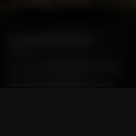
THE REGENERATION PROJECT
Der erste Islay Rye Whisky überhaupt. Das Regeneration
Project ist eine limitierte Auflage, exklusiv ausschließlich in
der Destillerie erhältlich und beweist, dass
außergewöhnlicher Whisky einen echten Unterschied
machen kann.
ENTDECKEN