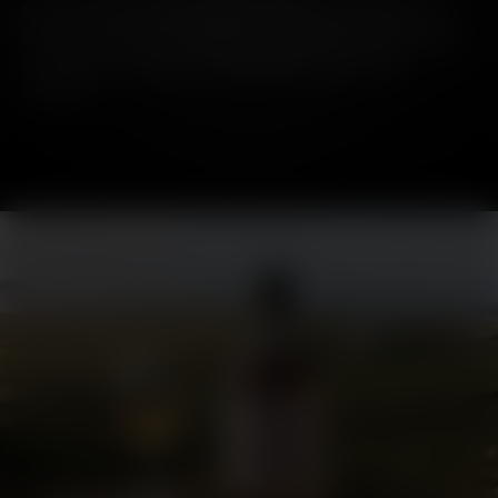
Nur direkt bei der Bruichladdich Distillery zu erwerben. Im
Einklang mit unserer Verpflichtung, Sekundärverpackungen
zu reduzieren, wird jede Projektabfüllung ohne Dose
verkauft.