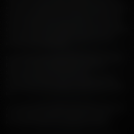
Chargen, die von der Brennerei veröffentlicht werden und
unserem Head Distiller, Adam Hannett, die Möglichkeit geben,
sein eigenes Regelwerk neu zu schreiben und mit offenem
Geist und völliger Freiheit in die Lagerhäuser einzutauchen.
Diese unkonventionellen Spirituosen, die aus dem Innenleben
von Adams Probenraum stammen, werden aus reinem
inovativen Geist veröffentlicht.
Das Beschreiten neuer Wege ist das Herzstück der Projects-
Reihe, sei es beim Überschreiten der Grenzen von
Spirituosentypen oder bei der Suche nach
Geschmacksrichtungen, in die wir uns bisher noch nicht
vorgewagt haben, was wiederum zu Weltneuheiten geführt
hat.
Als Ausdruck unseres Strebens nach echtem Fortschritt und
unserer endlosen Neugierde erzählt jedes Projekt der
Bruichladdich Distillery eine einzigartige Geschichte.