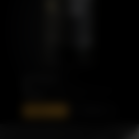
PORT CHARLOTTE
18
205,00 €
ZUR TASCHE
ENTDECKEN
HINZUFÜGEN