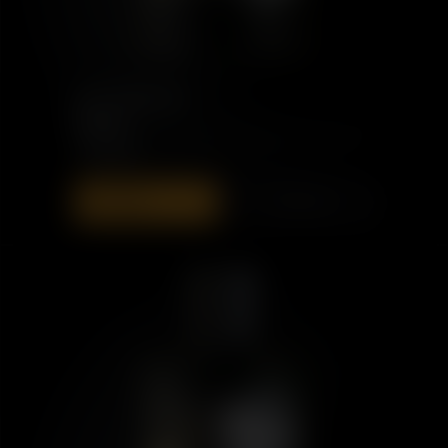
PORT CHARLOTTE
SYC: 01
130,00 €
ZUR TASCHE
ENTDECKEN
HINZUFÜGEN