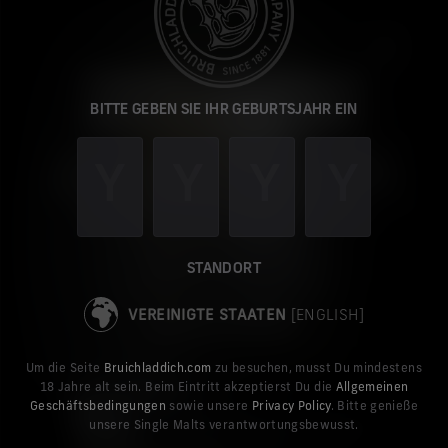
It looks like you are visiting our
BITTE GEBEN SIE IHR GEBURTSJAHR EIN
website from the United States.
You can switch to our US site to browse our single
malts, buy current releases online for delivery to the
United States, and explore the latest news.
TAKE ME TO THE US SITE
STANDORT
VEREINIGTE STAATEN
[ENGLISH]
STAY ON THE DE SITE
Um die Seite
Bruichladdich.com
zu besuchen, musst Du mindestens
18 Jahre alt sein. Beim Eintritt akzeptierst Du die
Allgemeinen
PORT CHARLOTTE
Geschäftsbedingungen
sowie unsere
Privacy Policy
. Bitte genieße
PMC: 01
unsere Single Malts verantwortungsbewusst.
130,00 €