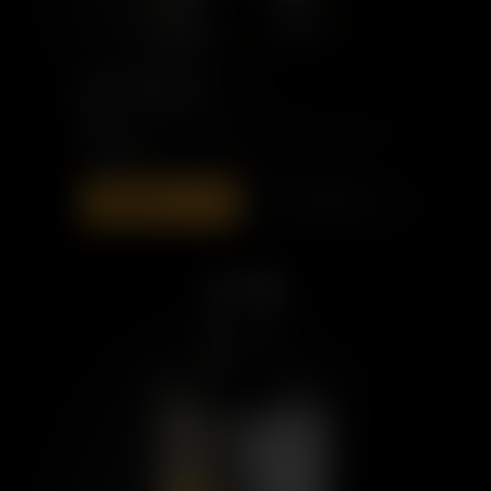
PORT CHARLOTTE
10
71,00 €
ZUR TASCHE
ENTDECKEN
HINZUFÜGEN