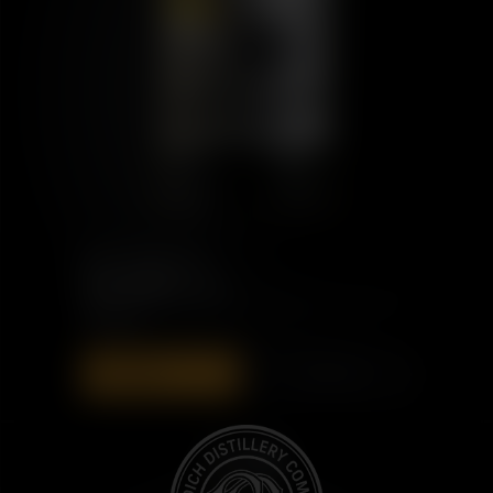
PORT CHARLOTTE
ISLAY BARLEY 2014
95,00 €
ZUR TASCHE
ENTDECKEN
HINZUFÜGEN