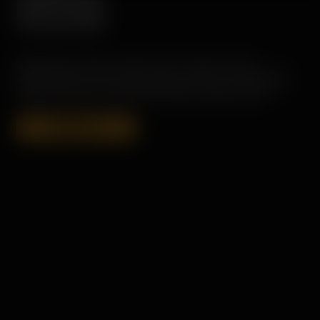
RELEASE
UNSERE PORT CHARLOTTE SINGLE MALTS SIND MIT EINEM
SCHWERGEWICHT VON 40PPM GETORFT. LANGSAM DESTILLIERT IN
UNSEREN HOHEN SCHMALHALSIGEN BRENNBLASEN ENTWICKELN SIE
DIE GESAMTE KRAFT DES TORFES GEPAART MIT DER ELEGANZ UND
FINESSE FÜR WELCHE UNSERE BRENNBLASEN BERÜHMT SIND.
KAUFEN 18