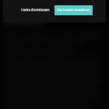
Cookie-Einstellungen
Alle Cookies akzeptieren
INFORMATIONEN ZUR
LIEFERUNG
Die von Ihnen gekauften Waren werden unter Berücksichtigung
des Tages Ihrer Bestellung wie folgt an Sie versandt:
Deutschland - innerhalb von 2 bis 5 Werktagen
Die Zustellung erfolgt während der Geschäftszeiten von Montag
bis Freitag; um eine pünktliche Zustellung zu gewährleisten,
muss jemand anwesend sein, um das Paket zu unterschreiben.
Wenn niemand für das Paket unterschreiben kann, hinterlässt
unser Zustelldienst eine Kontaktkarte mit der Anweisung an den
Kunden, sein örtliches Depot anzurufen. Ruft der Kunde dann
nicht in seinem örtlichen Depot an, wird das Paket nach einer
Woche an uns zurückgeschickt - die Kosten dafür werden an
den Kunden weitergegeben. Wenn das Paket an uns
zurückgeschickt wird und Sie nicht wünschen, dass wir es