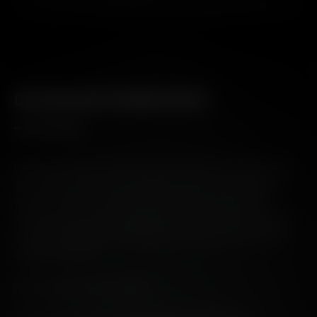
DIE GESCHICHTE EINES ORTES
Wir wollen Whiskys kreieren, die von dem Ort erzählen, aus
dem stammen. Als unsere Brennerei 2001 wiederbelebt
wurde, waren wir erstaunt über die starke Diskrepanz
zwischen unserem wesentlichen Rohstoff und dem Mangel
an Berücksichtigung der Branche, wo, wie und von wem er
angebaut wurde.
Aber wir haben das geändert.