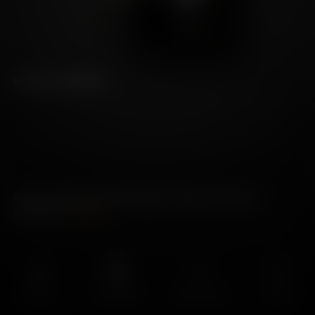
WEITERE ANGABEN
PORT CHARLOTTE BESONDERS STARK GETORFTER
WHISKY IST
IMMER
NICHT
VOLLSTÄNDIG AUF
ABGEFÜLLT MIT
OHNE
KÄLTEGEFILTERT
ISLAY GEREIFTY
ISLAY-QUELLWASSER
FARBSTOFFEN