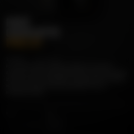
PORT
CHARLOTTE
PMC:01
130,00 €
54.5%
ALC./VOL.
Port Charlotte PMC:01 erzählt von einem Ort. Als sechste
Ausgabe in unserer Cask Exploration-Reihe, wurde der Jahrgang
2013 stark von der reichhaltigen, fruchtigen Eiche der Pomerol-
Weinfässer geprägt, die diesem Single Malt Tiefe und
Komplexität verleiht.
MENGE
INHALT
1
70cl