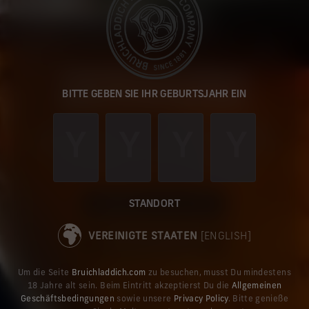
It looks like you are visiting our
BITTE GEBEN SIE IHR GEBURTSJAHR EIN
website from the United States.
You can switch to our US site to browse our single
malts, buy current releases online for delivery to the
United States, and explore the latest news.
TAKE ME TO THE US SITE
STANDORT
VEREINIGTE STAATEN
[ENGLISH]
STAY ON THE DE SITE
Um die Seite
Bruichladdich.com
zu besuchen, musst Du mindestens
18 Jahre alt sein. Beim Eintritt akzeptierst Du die
Allgemeinen
Geschäftsbedingungen
sowie unsere
Privacy Policy
. Bitte genieße