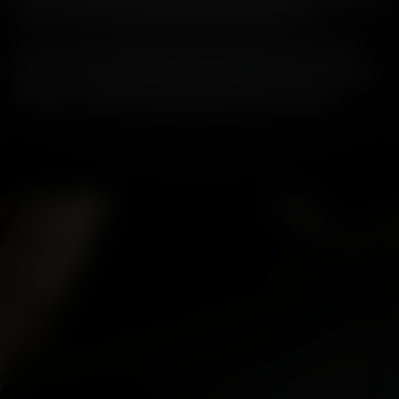
zeugt. Ein Whisky, der stolz auf seine Herkunft ist.
Dieser PMC:01 Jahrgang 2013, der Torfrauch mit subtilen
Blumen- und Fruchtnoten ausbalanciert, wurde nur auf Islay
konzipiert, destilliert, gereift und in Flaschen abgefüllt.