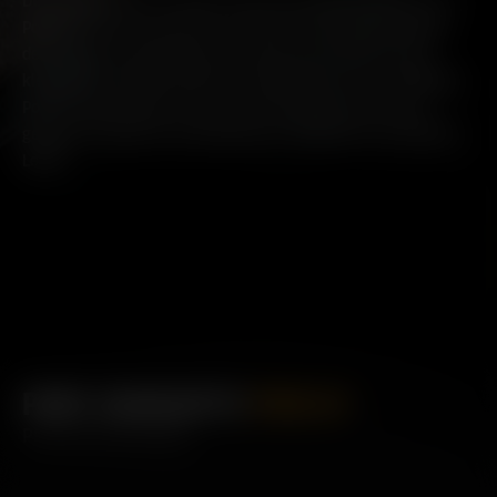
Der Jahrgang 2013 ist der erste Port Charlotte Spirit, der in
Pomerol-Fässern gereift ist. Pomerol ist die Heimat einiger
der besten und gefragtesten Rotweine der Welt und die
kleinste der großen Bordeaux-Appellationen. Der vielfältige
Port Charlotte Spirit ist stark vom Geschmack der Eiche
geprägt, mit Noten von Brombeeren, Pflaumen und antikem
Leder.
PORT CHARLOTTE
PMC:01
PRODUKTANGABEN