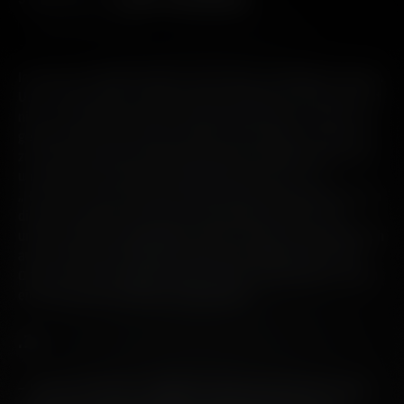
WHISKYHERSTELLUNG
In unserer Destillerie gibt es nur ein paar verbindliche Regeln.
Unser Bekenntnis zu unserer tief verankerten Philosophie ist
nicht verhandelbar. Aber in manchen Situationen neigen wir
gelegentlich auch mal zum Unsinn. Wir tendieren manchmal
zu einem Wettbewerb über die bizarrste Abfüllung oder uns
unterläuft hier und da ein Fehler (wie das eine „t“ in
„Hannett“ auf der Octomore OBA-Dose). Mal abgesehen von
diesen Schnitzern, die uns nur menschlich machen, und
unserem leicht ausgeprägten Chaos, streben wir gelegentlich
auch Verstand und Logik an. Was unser Zählsystem in der
Octomore-Serie angeht, haben wir uns in den letzten Jahren
einen gewissen Rhythmus angewöhnt.
.1
– Unsere Octomore .1 Editionen sind aus hundertprozentig