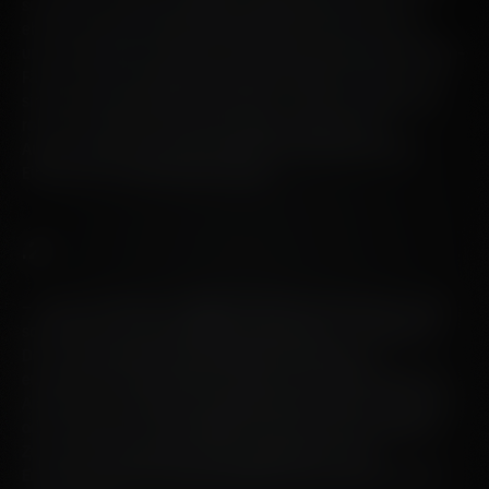
schottischer Gerste destilliert. Hauptsächlich sind sie in
ehemals amerikanischen Eichenfässern gereift sowie zu
unterschiedlichen Anteilen in entweder ehemaligen Bourbon-
Fässern oder ehemaligen Tennessee Whiskey-Fässern. Sie
sind der Rückhalt jeder neuen Serie – denn sie zeigen den
rohen Charakter der reinen Octomore Spirituose, in
Ausgewogenheit gebracht durch den zurückhaltenden
Einfluss der amerikanischen Eiche.
.2
– Unsere Octomore .2 Editionen sind aus hundertprozentig
schottischer Gerste destilliert, wie bei ihrem .1 Gegenpart.
Der entscheidende Unterschied ist die Reifung in
europäischen Eichenfässern. Etwas in der Richtung wie Ex-
Amarone, Ex-Sauternes, ehemals österreichische Süßweine
oder ähnliches. Für jede Edition wird eine unterschiedliche
Zusammenstellung der Fässer ausgewählt. Diese
Entscheidung liegt einzig und allein in den Händen unseres