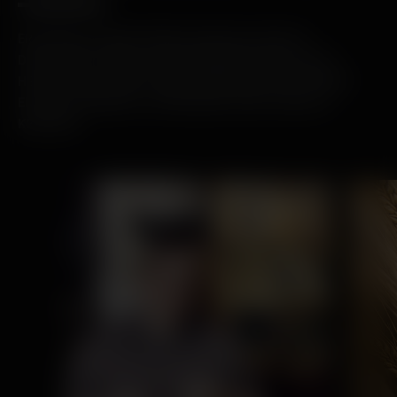
ERFAHREN SIE MEHR ÜBER DIE BRUICHLADDICH-
DESTILLERIE, ÜBER DIE HINTERGRÜNDE DER WHISKY-
HERSTELLUNG, ÜBER UNSERE MENSCHEN UND UNSERE
ENTSCHLOSSENHEIT, AUFREGENDE SPIRITUOSEN ZU
KREIEREN.