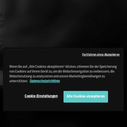
Fortfahren ohne Akzeptieren
Wenn Sie auf „Alle Cookies akzeptieren“ klicken, stimmen Sie der Speicherung
von Cookies auf Ihrem Gerät zu, um die Websitenavigation zu verbessern, die
Websitenutzung zu analysieren und unsere Marketingbemühungen zu
unterstützen.
Datenschutzrichtlinie
EIN LEITFADEN FÜR DAS
Cookie-Einstellungen
Alle Cookies akzeptieren
ZÄHLSYSTEM BEIM OCTOMORE
3 MINS
BY:
CHRISTY MCFARLANE